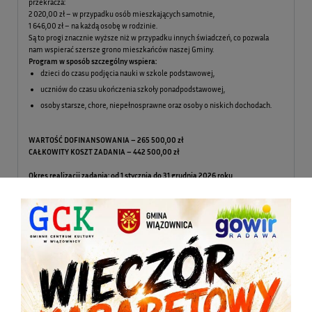
przekracza:
2 020,00 zł – w przypadku osób mieszkających samotnie,
1 646,00 zł – na każdą osobę w rodzinie.
Są to progi znacznie wyższe niż w przypadku innych świadczeń, co pozwala
nam wspierać szersze grono mieszkańców naszej Gminy.
Program w sposób szczególny wspiera:
dzieci do czasu podjęcia nauki w szkole podstawowej,
uczniów do czasu ukończenia szkoły ponadpodstawowej,
osoby starsze, chore, niepełnosprawne oraz osoby o niskich dochodach.
WARTOŚĆ DOFINANSOWANIA – 265 500,00 zł
CAŁKOWITY KOSZT ZADANIA – 442 500,00 zł
Okres realizacji zadania: od 1 stycznia do 31 grudnia 2026 roku
Program „Posiłek w szkole i w domu” to nie tylko wsparcie materialne, to
element lokalnej polityki dbania o zdrowie i dobrą kondycję mieszkańców
Gminy Wiązownica. Zapewnienie pełnowartościowego posiłku dzieciom w
szkołach oraz wsparcie osób starszych w ich codziennym funkcjonowaniu to
nasz wspólny priorytet.
Jeśli chcą Państwo zadbać o ciepły posiłek dla swojego dziecka w szkole lub
potrzebują wsparcia dla siebie lub bliskiej osoby starszej – prosimy o kontakt.
Nasi pracownicy w przyjaznej atmosferze pomogą ustalić optymalną formę
wsparcia
i dopełnić wszelkich formalności.