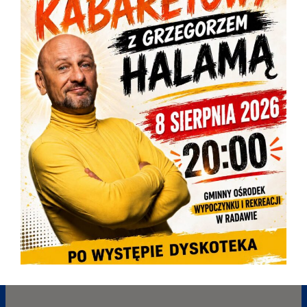
Program "Asystent rodziny w 2024 r."
OGŁOSZENIE O NABORZE NA ŚWIADCZENIE USŁUGASYSTENTA
RODZINY W FORMIE UMOWY ZLECENIA
OGŁOSZENIE O REKRUTACJI UCZESTNIKÓW DO KLUBU SENIOR
+ W RADAWIE