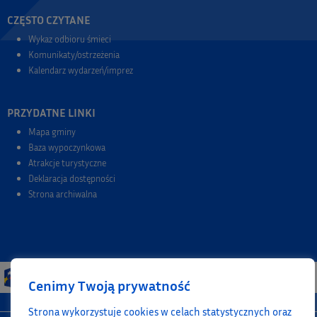
CZĘSTO CZYTANE
Wykaz odbioru śmieci
Komunikaty/ostrzeżenia
Kalendarz wydarzeń/imprez
PRZYDATNE LINKI
Mapa gminy
Baza wypoczynkowa
Atrakcje turystyczne
Deklaracja dostępności
Strona archiwalna
Cenimy Twoją prywatność
Strona wykorzystuje cookies w celach statystycznych oraz