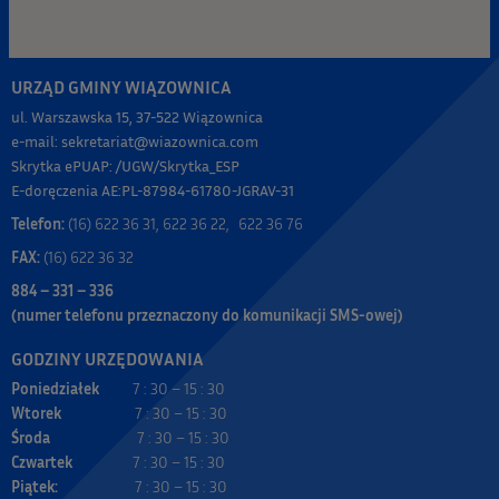
URZĄD GMINY WIĄZOWNICA
ul. Warszawska 15, 37-522 Wiązownica
e-mail: sekretariat@wiazownica.com
Skrytka ePUAP: /UGW/Skrytka_ESP
E-doręczenia AE:PL-87984-61780-JGRAV-31
Telefon:
(16) 622 36 31, 622 36 22, 622 36 76
FAX:
(16) 622 36 32
884 – 331 – 336
(numer telefonu przeznaczony do komunikacji SMS-owej)
GODZINY URZĘDOWANIA
Poniedziałek
7 : 30 – 15 : 30
Wtorek
7 : 30 – 15 : 30
Środa
7 : 30 – 15 : 30
Czwartek
7 : 30 – 15 : 30
Piątek:
7 : 30 – 15 : 30