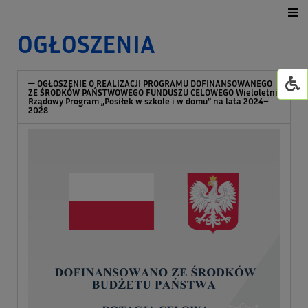
OGŁOSZENIA
Urząd Gminy
Dla mieszkańca
OGŁOSZENIE O REALIZACJI PROGRAMU DOFINANSOWANEGO
ZE ŚRODKÓW PAŃSTWOWEGO FUNDUSZU CELOWEGO Wieloletni
Rządowy Program „Posiłek w szkole i w domu” na lata 2024–
2028
Jednostki organizacyjne
GMINNY ŻŁOBEK W WI
Życie kulturalne
GOWiR Radawa