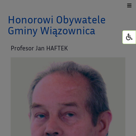
Honorowi Obywatele
Urząd Gminy
Gminy Wiązownica
Dla mieszkańca
Profesor Jan HAFTEK
Jednostki organizacyjne
GMINNY ŻŁOBEK W WI
Życie kulturalne
GOWiR Radawa