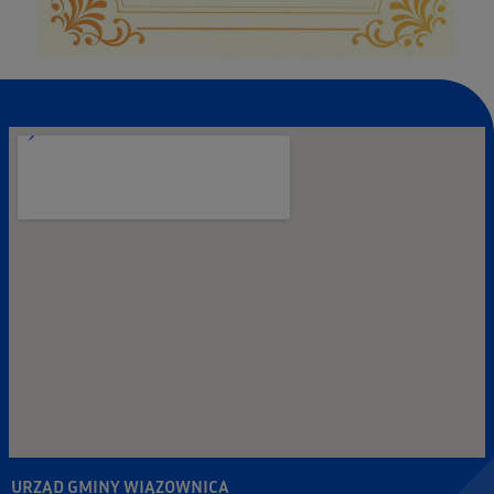
URZĄD GMINY WIĄZOWNICA