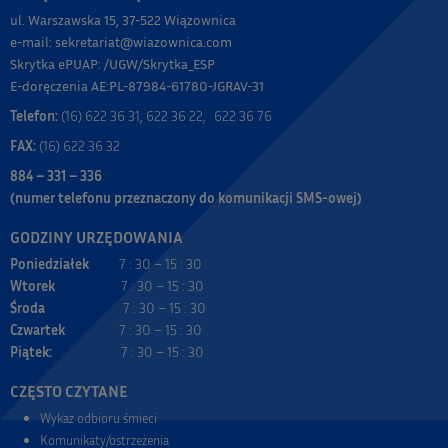
ul. Warszawska 15, 37-522 Wiązownica
e-mail: sekretariat@wiazownica.com
Skrytka ePUAP: /UGW/Skrytka_ESP
E-doręczenia AE:PL-87984-61780-JGRAV-31
Telefon:
(16) 622 36 31, 622 36 22, 622 36 76
FAX:
(16) 622 36 32
884 – 331 – 336
(numer telefonu przeznaczony do komunikacji SMS-owej)
GODZINY URZĘDOWANIA
Poniedziałek
7 : 30 – 15 : 30
Wtorek
7 : 30 – 15 : 30
Środa
7 : 30 – 15 : 30
Czwartek
7 : 30 – 15 : 30
Piątek:
7 : 30 – 15 : 30
CZĘSTO CZYTANE
Wykaz odbioru śmieci
Komunikaty/ostrzeżenia