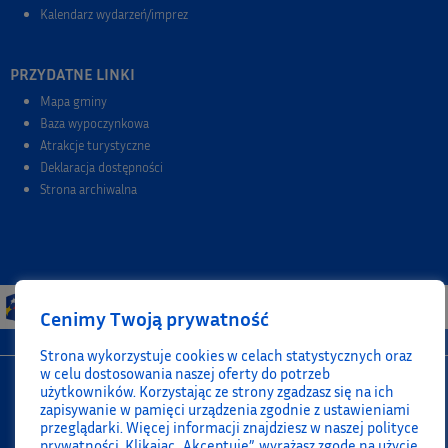
Kalendarz wydarzeń/imprez
PRZYDATNE LINKI
Mapa gminy
Baza wypoczynkowa
Atrakcje turystyczne
Deklaracja dostępności
Strona archiwalna
Cenimy Twoją prywatność
Strona wykorzystuje cookies w celach statystycznych oraz
w celu dostosowania naszej oferty do potrzeb
użytkowników. Korzystając ze strony zgadzasz się na ich
zapisywanie w pamięci urządzenia zgodnie z ustawieniami
przeglądarki. Więcej informacji znajdziesz w naszej polityce
prywatności. Klikając „Akceptuję”, wyrażasz zgodę na użycie