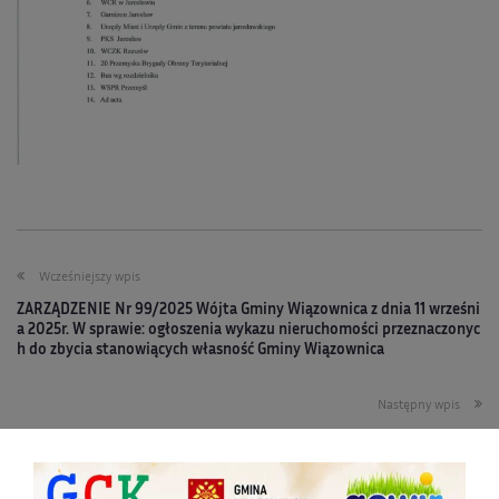
Wcześniejszy wpis
ZARZĄDZENIE Nr 99/2025 Wójta Gminy Wiązownica z dnia 11 wrześni
a 2025r. W sprawie: ogłoszenia wykazu nieruchomości przeznaczonyc
h do zbycia stanowiących własność Gminy Wiązownica
Następny wpis
ZAPROSZENIE NA NADZWYCZAJNĄ SESJĘ RADY GMINY
Inne wpisy
Powiązane wpisy
Więcej od tego autora