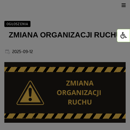
Urząd Gminy
OGŁOSZENIA
Dla mieszkańca
ZMIANA ORGANIZACJI RUCHU
Jednostki organizacyjne
2025-09-12
GMINNY ŻŁOBEK W WI
Życie kulturalne
GOWiR Radawa