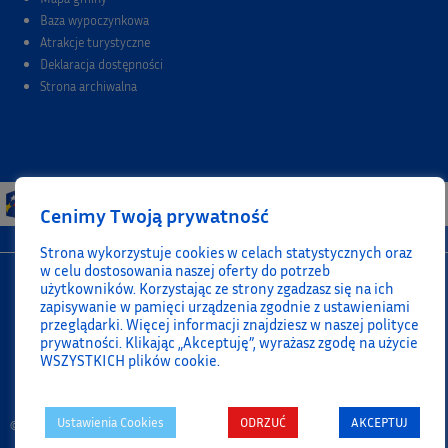
Baza wypoczynkowa
Atrakcje turystyczne
Deklaracja dostępności
Strona archiwalna
Cenimy Twoją prywatność
Strona wykorzystuje cookies w celach statystycznych oraz
w celu dostosowania naszej oferty do potrzeb
użytkowników. Korzystając ze strony zgadzasz się na ich
zapisywanie w pamięci urządzenia zgodnie z ustawieniami
przeglądarki. Więcej informacji znajdziesz w naszej polityce
prywatności. Klikając „Akceptuję”, wyrażasz zgodę na użycie
WSZYSTKICH plików cookie.
Ustawienia Cookies
ODRZUĆ
AKCEPTUJ
© Wszelkie prawa zastrzeżone