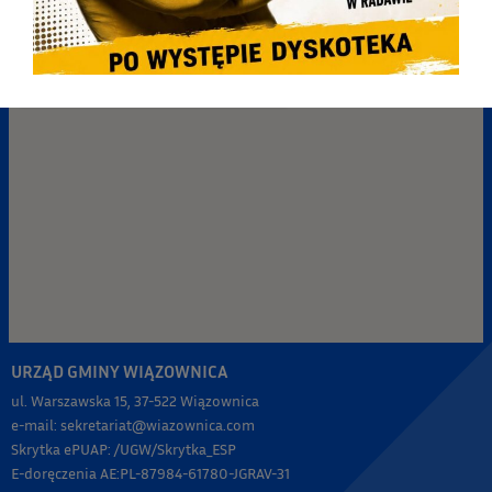
URZĄD GMINY WIĄZOWNICA
ul. Warszawska 15, 37-522 Wiązownica
e-mail: sekretariat@wiazownica.com
Skrytka ePUAP: /UGW/Skrytka_ESP
E-doręczenia AE:PL-87984-61780-JGRAV-31