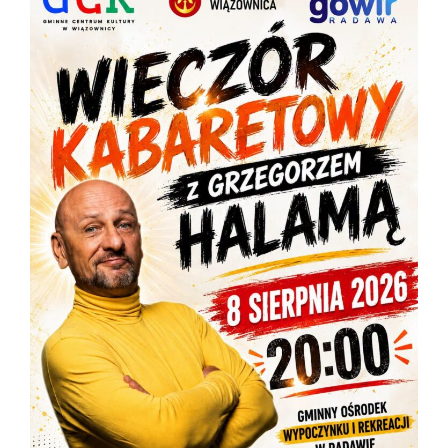
URZĄD GMINY CZYNNY DO 14:30
2026-08-06
OSTRZEŻENIE METEOROLOGICZNE ZBIORCZO NR 181
2026-08-06
URZĄD GMINNY CZYNNY DO 14:30
2026-08-05
KONDOLENCJE
2026-08-05