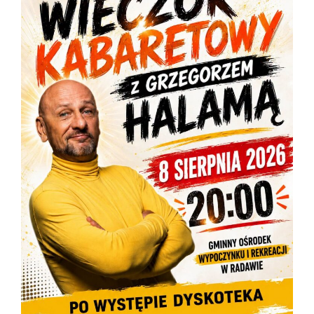
OSTRZEŻENIE METEOROLOGICZNE ZBIORCZO NR 181
2026-08-06
URZĄD GMINNY CZYNNY DO 14:30
2026-08-05
KONDOLENCJE
2026-08-05