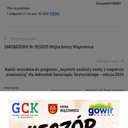
Krzysztof STRENT
Pliki do pobrania:
TUTAJ
1. Załącznik nr 1 do zarz. 92-2025
Wcześniejszy wpis
ZARZĄDZENIE Nr 91/2025 Wójta Gminy Wiązownica
Następny wpis
Nabór wniosków do programu „Asystent osobisty osoby z niepełnos
prawnością” dla Jednostek Samorządu Terytorialnego – edycja 2026
Inne wpisy
Powiązane wpisy
Więcej od tego autora
URZĄD GMINY CZYNNY DO 14:30
2026-08-06