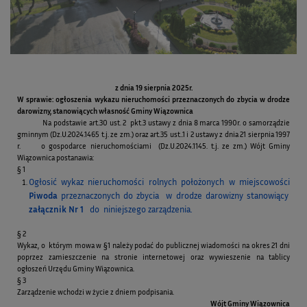
z dnia 19 sierpnia 2025r.
W sprawie: ogłoszenia wykazu nieruchomości przeznaczonych do zbycia w drodze
darowizny, stanowiących własność Gminy Wiązownica
Na podstawie art.30 ust. 2 pkt.3 ustawy z dnia 8 marca 1990r. o samorządzie
gminnym (Dz.U.2024.1465 t.j. ze zm.) oraz art.35 ust..1 i 2 ustawy z dnia 21 sierpnia 1997
r. o gospodarce nieruchomościami (Dz.U.2024.1145. t.j. ze zm.) Wójt Gminy
Wiązownica postanawia:
§ 1
Ogłosić wykaz nieruchomości rolnych położonych w miejscowości
Piwoda
przeznaczonych do zbycia w drodze darowizny stanowiący
załącznik Nr 1
do niniejszego zarządzenia.
§ 2
Wykaz, o którym mowa w §1 należy podać do publicznej wiadomości na okres 21 dni
poprzez zamieszczenie na stronie internetowej oraz wywieszenie na tablicy
ogłoszeń Urzędu Gminy Wiązownica.
§ 3
Zarządzenie wchodzi w życie z dniem podpisania.
Wójt Gminy Wiązownica