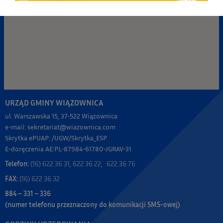
URZĄD GMINY WIĄZOWNICA
ul. Warszawska 15, 37-522 Wiązownica
e-mail: sekretariat@wiazownica.com
Skrytka ePUAP: /UGW/Skrytka_ESP
E-doręczenia AE:PL-87984-61780-JGRAV-31
Telefon:
(16) 622 36 31, 622 36 22, 622 36 76
FAX:
(16) 622 36 32
884 – 331 – 336
(numer telefonu przeznaczony do komunikacji SMS-owej)