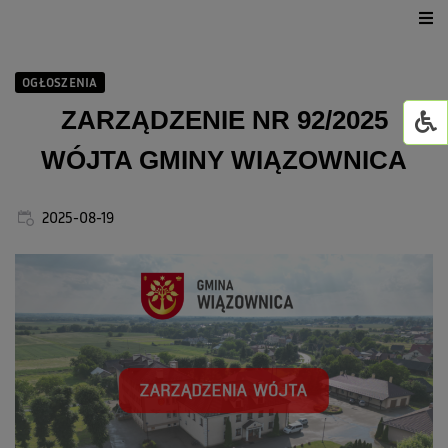
Urząd Gminy
OGŁOSZENIA
Dla mieszkańca
ZARZĄDZENIE NR 92/2025
WÓJTA GMINY WIĄZOWNICA
Jednostki organizacyjne
GMINNY ŻŁOBEK W WI
2025-08-19
Życie kulturalne
GOWiR Radawa