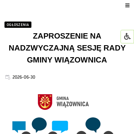
Urząd Gminy
OGŁOSZENIA
Dla mieszkańca
ZAPROSZENIE NA
NADZWYCZAJNĄ SESJĘ RADY
Jednostki organizacyjne
GMINY WIĄZOWNICA
GMINNY ŻŁOBEK W WI
2026-06-30
Życie kulturalne
GOWiR Radawa