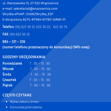
ul. Warszawska 15, 37-522 Wiązownica
e-mail: sekretariat@wiazownica.com
Skrytka ePUAP: /UGW/Skrytka_ESP
E-doręczenia AE:PL-87984-61780-JGRAV-31
Telefon:
(16) 622 36 31, 622 36 22, 622 36 76
FAX:
(16) 622 36 32
884 – 331 – 336
(numer telefonu przeznaczony do komunikacji SMS-owej)
GODZINY URZĘDOWANIA
Poniedziałek
7 : 30 – 15 : 30
Wtorek
7 : 30 – 15 : 30
Środa
7 : 30 – 15 : 30
Czwartek
7 : 30 – 15 : 30
Piątek:
7 : 30 – 15 : 30
CZĘSTO CZYTANE
Wykaz odbioru śmieci
Komunikaty/ostrzeżenia