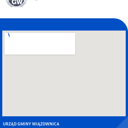
URZĄD GMINY WIĄZOWNICA