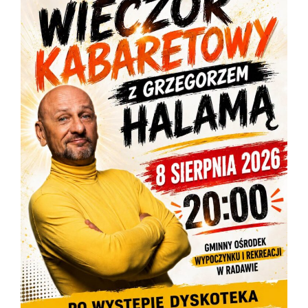
URZĄD GMINY WIĄZOWNICA
ul. Warszawska 15, 37-522 Wiązownica
e-mail: sekretariat@wiazownica.com
Skrytka ePUAP: /UGW/Skrytka_ESP
E-doręczenia AE:PL-87984-61780-JGRAV-31
Telefon:
(16) 622 36 31, 622 36 22, 622 36 76
FAX:
(16) 622 36 32
884 – 331 – 336
(numer telefonu przeznaczony do komunikacji SMS-owej)