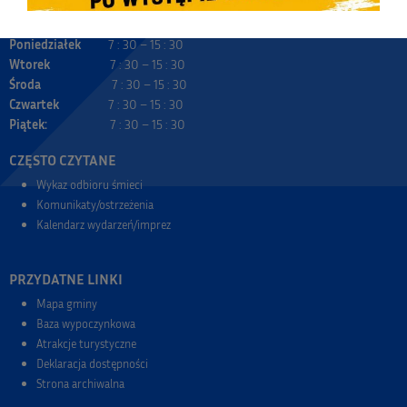
GODZINY URZĘDOWANIA
Poniedziałek
7 : 30 – 15 : 30
Wtorek
7 : 30 – 15 : 30
Środa
7 : 30 – 15 : 30
Czwartek
7 : 30 – 15 : 30
Piątek:
7 : 30 – 15 : 30
CZĘSTO CZYTANE
Wykaz odbioru śmieci
Komunikaty/ostrzeżenia
Kalendarz wydarzeń/imprez
PRZYDATNE LINKI
Mapa gminy
Baza wypoczynkowa
Atrakcje turystyczne
Deklaracja dostępności
Strona archiwalna