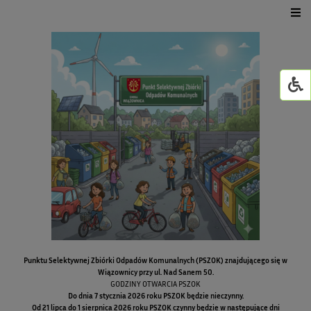
Urząd Gminy
Dla mieszkańca
Jednostki organizacyjne
GMINNY ŻŁOBEK W WI
Życie kulturalne
GOWiR Radawa
Punktu Selektywnej Zbiórki Odpadów Komunalnych (PSZOK) znajdującego się w
Wiązownicy przy ul. Nad Sanem 50.
GODZINY OTWARCIA PSZOK
Do dnia 7 stycznia 2026 roku PSZOK będzie nieczynny.
Od 21 lipca do 1 sierpnica 2026 roku PSZOK czynny będzie w następujące dni