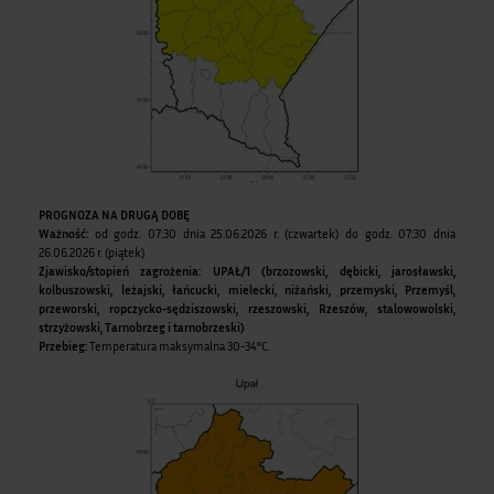
PROGNOZA NA DRUGĄ DOBĘ
Ważność:
od godz. 07:30 dnia 25.06.2026 r. (czwartek) do godz. 07:30 dnia
26.06.2026 r. (piątek)
Zjawisko/stopień zagrożenia: UPAŁ
/1 (brzozowski, dębicki, jarosławski,
kolbuszowski, leżajski, łańcucki, mielecki, niżański, przemyski, Przemyśl,
przeworski, ropczycko-sędziszowski, rzeszowski, Rzeszów, stalowowolski,
strzyżowski, Tarnobrzeg i tarnobrzeski)
Przebieg:
Temperatura maksymalna 30-34°C.