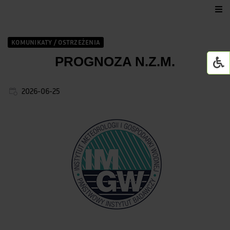
Urząd Gminy
KOMUNIKATY / OSTRZEŻENIA
Dla mieszkańca
PROGNOZA N.Z.M.
Jednostki organizacyjne
2026-06-25
GMINNY ŻŁOBEK W WI
Życie kulturalne
GOWiR Radawa