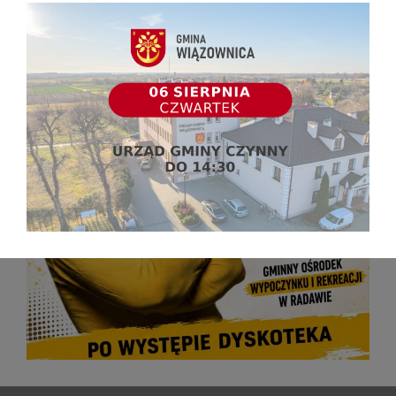
PROGNOZA NA CZWARTĄ DOBĘ
Ważność:
od godz. 07:30 dnia 27.06.2026 r. (sobota) do godz. 07:30 dnia 28.06.2026
r. (niedziela)
Zjawisko/stopień zagrożenia: UPAŁ
/2 (brzozowski, dębicki, jarosławski,
kolbuszowski, leżajski, lubaczowski, łańcucki, mielecki, niżański, przemyski,
Przemyśl, przeworski, ropczycko-sędziszowski, rzeszowski, Rzeszów,
stalowowolski, strzyżowski, Tarnobrzeg i tarnobrzeski)
Przebieg:
Temperatura maksymalna 30-34°C, temperatura minimalna w nocy od
18°C.
Zjawisko/stopień zagrożenia: UPAŁ
/1 (bieszczadzki, jasielski, Krosno,
krośnieński, leski i sanocki)
Przebieg:
Temperatura maksymalna 30-34°C.