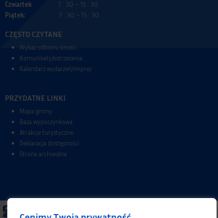
Czwartek
7 : 30 – 15 : 30
Piątek:
7 : 30 – 15 : 30
CZĘSTO CZYTANE
Wykaz odbioru śmieci
Komunikaty/ostrzeżenia
Kalendarz wydarzeń/imprez
PRZYDATNE LINKI
Mapa gminy
Baza wypoczynkowa
Atrakcje turystyczne
Deklaracja dostępności
Strona archiwalna
Cenimy Twoją prywatność