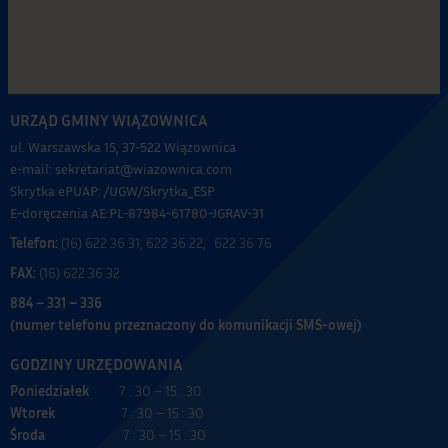
URZĄD GMINY WIĄZOWNICA
ul. Warszawska 15, 37-522 Wiązownica
e-mail: sekretariat@wiazownica.com
Skrytka ePUAP: /UGW/Skrytka_ESP
E-doręczenia AE:PL-87984-61780-JGRAV-31
Telefon:
(16) 622 36 31, 622 36 22, 622 36 76
FAX:
(16) 622 36 32
884 – 331 – 336
(numer telefonu przeznaczony do komunikacji SMS-owej)
GODZINY URZĘDOWANIA
Poniedziałek
7 : 30 – 15 : 30
Wtorek
7 : 30 – 15 : 30
Środa
7 : 30 – 15 : 30