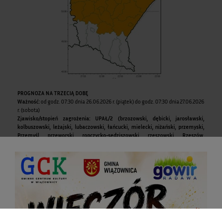
PROGNOZA NA TRZECIĄ DOBĘ
Ważność:
od godz. 07:30 dnia 26.06.2026 r. (piątek) do godz. 07:30 dnia 27.06.2026
r. (sobota)
Zjawisko/stopień zagrożenia: UPAŁ
/2 (brzozowski, dębicki, jarosławski,
kolbuszowski, leżajski, lubaczowski, łańcucki, mielecki, niżański, przemyski,
Przemyśl, przeworski, ropczycko-sędziszowski, rzeszowski, Rzeszów,
stalowowolski, strzyżowski, Tarnobrzeg i tarnobrzeski)
Przebieg:
Temperatura maksymalna 30-34°C, temperatura minimalna w nocy od
18°C.