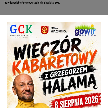
Prawdopodobieństwo wystąpienia zjawiska: 80%
Wcześniejszy wpis
OSTRZEŻENIE HYDROLOGICZNE NR 263
Następny wpis
OSTRZEŻENIE METEOROLOGICZNE ZBIORCZO NR 211
Inne wpisy
Powiązane wpisy
Więcej od tego autora
OSTRZEŻENIE METEOROLOGICZNE ZBIORCZO NR 181
2026-08-06
URZĄD GMINNY CZYNNY DO 14:30
2026-08-05