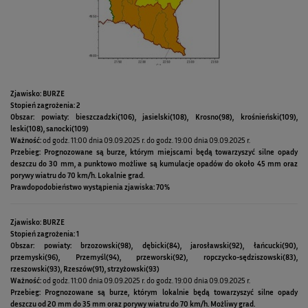
Zjawisko: BURZE
Stopień zagrożenia: 2
Obszar: powiaty: bieszczadzki(106), jasielski(108), Krosno(98), krośnieński(109),
leski(108), sanocki(109)
Ważność:
od godz. 11:00 dnia 09.09.2025 r. do godz. 19:00 dnia 09.09.2025 r.
Przebieg: Prognozowane są burze, którym miejscami będą towarzyszyć silne opady
deszczu do 30 mm, a punktowo możliwe są kumulacje opadów do około 45 mm oraz
porywy wiatru do 70 km/h. Lokalnie grad.
Prawdopodobieństwo wystąpienia zjawiska: 70%
Zjawisko: BURZE
Stopień zagrożenia: 1
Obszar: powiaty: brzozowski(98), dębicki(84), jarosławski(92), łańcucki(90),
przemyski(96), Przemyśl(94), przeworski(92), ropczycko-sędziszowski(83),
rzeszowski(93), Rzeszów(91), strzyżowski(93)
Ważność:
od godz. 11:00 dnia 09.09.2025 r. do godz. 19:00 dnia 09.09.2025 r.
Przebieg: Prognozowane są burze, którym lokalnie będą towarzyszyć silne opady
deszczu od 20 mm do 35 mm oraz porywy wiatru do 70 km/h. Możliwy grad.