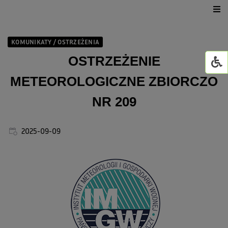
Urząd Gminy
KOMUNIKATY / OSTRZEŻENIA
Dla mieszkańca
OSTRZEŻENIE
METEOROLOGICZNE ZBIORCZO
Jednostki organizacyjne
NR 209
GMINNY ŻŁOBEK W WI
2025-09-09
Życie kulturalne
GOWiR Radawa