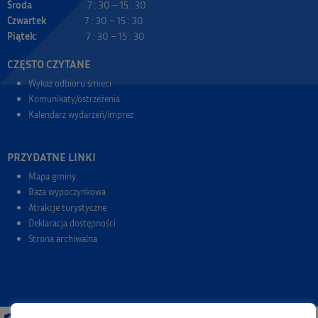
Środa
7 : 30 – 15 : 30
Czwartek
7 : 30 – 15 : 30
Piątek:
7 : 30 – 15 : 30
CZĘSTO CZYTANE
Wykaz odbioru śmieci
Komunikaty/ostrzeżenia
Kalendarz wydarzeń/imprez
PRZYDATNE LINKI
Mapa gminy
Baza wypoczynkowa
Atrakcje turystyczne
Deklaracja dostępności
Strona archiwalna