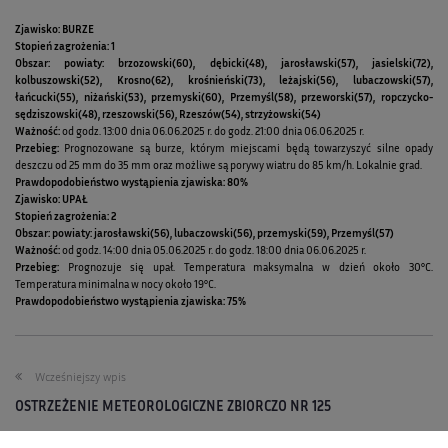
Zjawisko: BURZE
Stopień zagrożenia: 1
Obszar: powiaty: brzozowski(60), dębicki(48), jarosławski(57), jasielski(72),
kolbuszowski(52), Krosno(62), krośnieński(73), leżajski(56), lubaczowski(57),
łańcucki(55), niżański(53), przemyski(60), Przemyśl(58), przeworski(57), ropczycko-
sędziszowski(48), rzeszowski(56), Rzeszów(54), strzyżowski(54)
Ważność:
od godz. 13:00 dnia 06.06.2025 r. do godz. 21:00 dnia 06.06.2025 r.
Przebieg:
Prognozowane są burze, którym miejscami będą towarzyszyć silne opady
deszczu od 25 mm do 35 mm oraz możliwe są porywy wiatru do 85 km/h. Lokalnie grad.
Prawdopodobieństwo wystąpienia zjawiska: 80%
Zjawisko: UPAŁ
Stopień zagrożenia: 2
Obszar: powiaty: jarosławski(56), lubaczowski(56), przemyski(59), Przemyśl(57)
Ważność:
od godz. 14:00 dnia 05.06.2025 r. do godz. 18:00 dnia 06.06.2025 r.
Przebieg:
Prognozuje się upał. Temperatura maksymalna w dzień około 30°C.
Temperatura minimalna w nocy około 19°C.
Prawdopodobieństwo wystąpienia zjawiska: 75%
Wcześniejszy wpis
OSTRZEŻENIE METEOROLOGICZNE ZBIORCZO NR 125