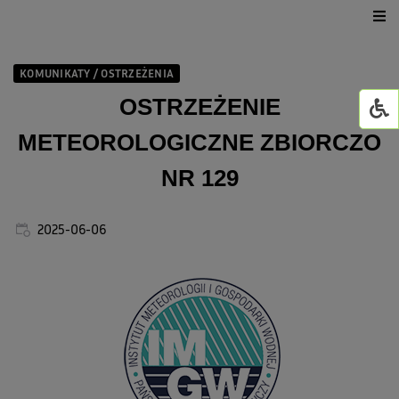
Urząd Gminy
KOMUNIKATY / OSTRZEŻENIA
Dla mieszkańca
OSTRZEŻENIE
METEOROLOGICZNE ZBIORCZO
Jednostki organizacyjne
NR 129
GMINNY ŻŁOBEK W WI
2025-06-06
Życie kulturalne
GOWiR Radawa