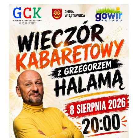
Następny wpis
PROGNOZA N.Z.M
Inne wpisy
Powiązane wpisy
Więcej od tego autora
URZĄD GMINNY CZYNNY DO 14:30
2026-08-05
KONDOLENCJE
2026-08-05
URZĄD CZYNNY DO 14:30
2026-08-04
PROGNOZA N.Z.M.
2026-08-04