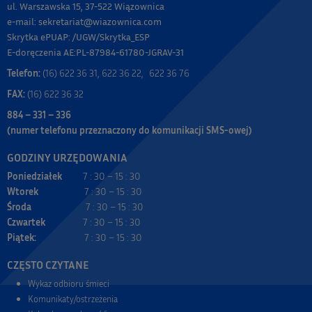
ul. Warszawska 15, 37-522 Wiązownica
e-mail: sekretariat@wiazownica.com
Skrytka ePUAP: /UGW/Skrytka_ESP
E-doręczenia AE:PL-87984-61780-JGRAV-31
Telefon:
(16) 622 36 31, 622 36 22, 622 36 76
FAX:
(16) 622 36 32
884 – 331 – 336
(numer telefonu przeznaczony do komunikacji SMS-owej)
GODZINY URZĘDOWANIA
Poniedziałek
7 : 30 – 15 : 30
Wtorek
7 : 30 – 15 : 30
Środa
7 : 30 – 15 : 30
Czwartek
7 : 30 – 15 : 30
Piątek:
7 : 30 – 15 : 30
CZĘSTO CZYTANE
Wykaz odbioru śmieci
Komunikaty/ostrzeżenia