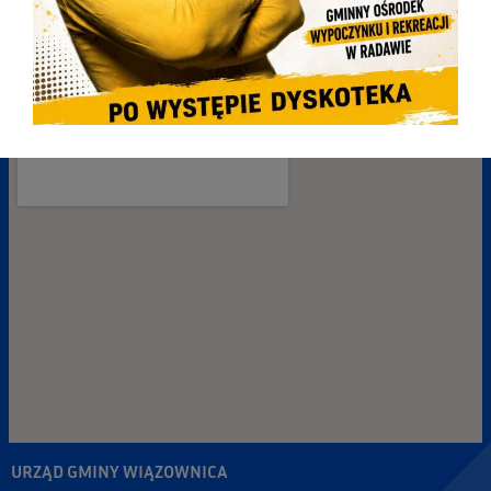
URZĄD GMINY WIĄZOWNICA