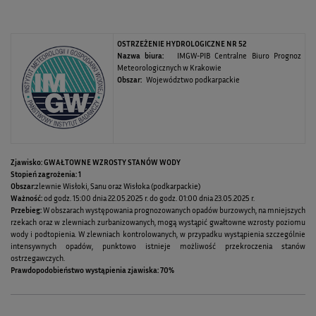
OSTRZEŻENIE HYDROLOGICZNE NR 52
Nazwa biura:
IMGW-PIB Centralne Biuro Prognoz
Meteorologicznych w Krakowie
Obszar:
Województwo podkarpackie
Zjawisko: GWAŁTOWNE WZROSTY STANÓW WODY
Stopień zagrożenia:
1
Obszar:
zlewnie Wisłoki, Sanu oraz Wisłoka (podkarpackie)
Ważność:
od godz. 15:00 dnia 22.05.2025 r. do godz. 01:00 dnia 23.05.2025 r.
Przebieg:
W obszarach występowania prognozowanych opadów burzowych, na mniejszych
rzekach oraz w zlewniach zurbanizowanych, mogą wystąpić gwałtowne wzrosty poziomu
wody i podtopienia. W zlewniach kontrolowanych, w przypadku wystąpienia szczególnie
intensywnych opadów, punktowo istnieje możliwość przekroczenia stanów
ostrzegawczych.
Prawdopodobieństwo wystąpienia zjawiska: 70%