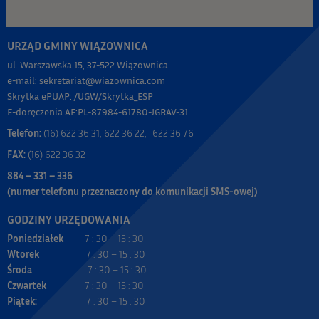
URZĄD GMINY WIĄZOWNICA
ul. Warszawska 15, 37-522 Wiązownica
e-mail: sekretariat@wiazownica.com
Skrytka ePUAP: /UGW/Skrytka_ESP
E-doręczenia AE:PL-87984-61780-JGRAV-31
Telefon:
(16) 622 36 31, 622 36 22, 622 36 76
FAX:
(16) 622 36 32
884 – 331 – 336
(numer telefonu przeznaczony do komunikacji SMS-owej)
GODZINY URZĘDOWANIA
Poniedziałek
7 : 30 – 15 : 30
Wtorek
7 : 30 – 15 : 30
Środa
7 : 30 – 15 : 30
Czwartek
7 : 30 – 15 : 30
Piątek:
7 : 30 – 15 : 30