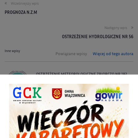
Wcześniejszy wpis
PROGNOZA N.Z.M
Następny wpis
OSTRZEŻENIE HYDROLOGICZNE NR 56
Inne wpisy
Powiązane wpisy
Więcej od tego autora
OSTRZEŻENIE METEOROLOGICZNE ZBIORCZO NR 182
2026-08-07
OSTRZEŻENIE HYDROLOGICZNE NR 208
2026-08-07
URZĄD GMINY CZYNNY DO 14:30
2026-08-06