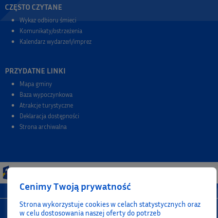
CZĘSTO CZYTANE
Wykaz odbioru śmieci
Komunikaty/ostrzeżenia
Kalendarz wydarzeń/imprez
PRZYDATNE LINKI
Mapa gminy
Baza wypoczynkowa
Atrakcje turystyczne
Deklaracja dostępności
Strona archiwalna
Cenimy Twoją prywatność
Strona wykorzystuje cookies w celach statystycznych oraz
w celu dostosowania naszej oferty do potrzeb