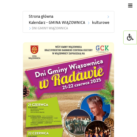
Strona główna
Urząd Gminy
Kalendarz - GMINA WIĄZOWNICA
kulturowe
DNI GMINY WIĄZOWNICA
Dla mieszkańca
Jednostki organizacyjne
GMINNY ŻŁOBEK W WI
Życie kulturalne
GOWiR Radawa