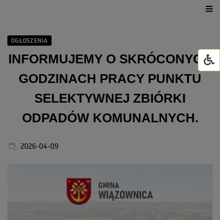
Urząd Gminy
OGŁOSZENIA
Dla mieszkańca
INFORMUJEMY O SKRÓCONYCH
GODZINACH PRACY PUNKTU
Jednostki organizacyjne
SELEKTYWNEJ ZBIÓRKI
GMINNY ŻŁOBEK W WI
ODPADÓW KOMUNALNYCH.
Życie kulturalne
2026-04-09
GOWiR Radawa