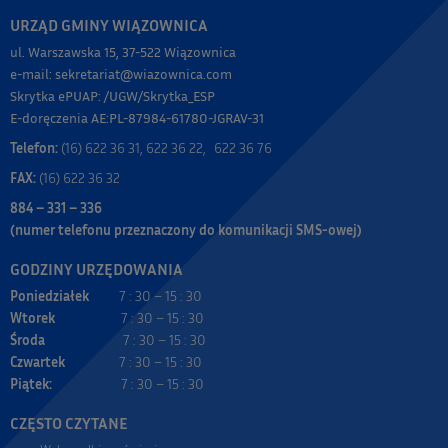
URZĄD GMINY WIĄZOWNICA
ul. Warszawska 15, 37-522 Wiązownica
e-mail: sekretariat@wiazownica.com
Skrytka ePUAP: /UGW/Skrytka_ESP
E-doręczenia AE:PL-87984-61780-JGRAV-31
Telefon:
(16) 622 36 31, 622 36 22, 622 36 76
FAX:
(16) 622 36 32
884 – 331 – 336
(numer telefonu przeznaczony do komunikacji SMS-owej)
GODZINY URZĘDOWANIA
Poniedziałek
7 : 30 – 15 : 30
Wtorek
7 : 30 – 15 : 30
Środa
7 : 30 – 15 : 30
Czwartek
7 : 30 – 15 : 30
Piątek:
7 : 30 – 15 : 30
CZĘSTO CZYTANE