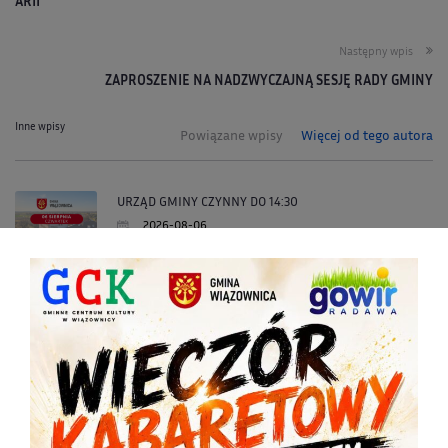
ARII
Następny wpis
ZAPROSZENIE NA NADZWYCZAJNĄ SESJĘ RADY GMINY
Inne wpisy
Powiązane wpisy
Więcej od tego autora
URZĄD GMINY CZYNNY DO 14:30
2026-08-06
OSTRZEŻENIE METEOROLOGICZNE ZBIORCZO NR 181
2026-08-06
URZĄD GMINNY CZYNNY DO 14:30
2026-08-05