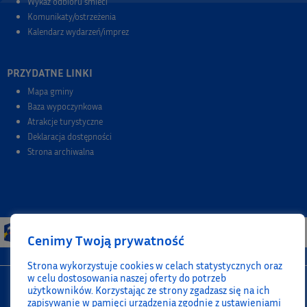
Wykaz odbioru śmieci
Komunikaty/ostrzeżenia
Kalendarz wydarzeń/imprez
PRZYDATNE LINKI
Mapa gminy
Baza wypoczynkowa
Atrakcje turystyczne
Deklaracja dostępności
Strona archiwalna
Cenimy Twoją prywatność
Strona wykorzystuje cookies w celach statystycznych oraz
w celu dostosowania naszej oferty do potrzeb
użytkowników. Korzystając ze strony zgadzasz się na ich
zapisywanie w pamięci urządzenia zgodnie z ustawieniami