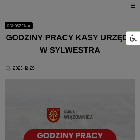
Urząd Gminy
OGŁOSZENIA
Dla mieszkańca
GODZINY PRACY KASY URZĘDU
W SYLWESTRA
Jednostki organizacyjne
GMINNY ŻŁOBEK W WI
2025-12-29
Życie kulturalne
GOWiR Radawa