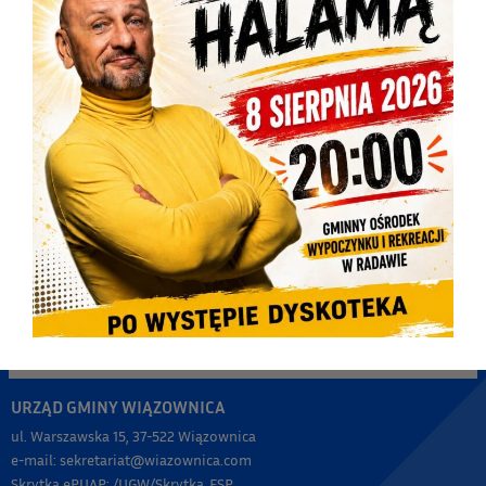
URZĄD GMINY WIĄZOWNICA
ul. Warszawska 15, 37-522 Wiązownica
e-mail: sekretariat@wiazownica.com
Skrytka ePUAP: /UGW/Skrytka_ESP