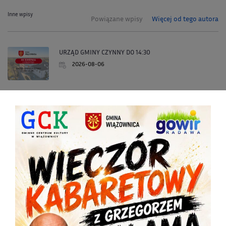
Inne wpisy
Powiązane wpisy
Więcej od tego autora
URZĄD GMINY CZYNNY DO 14:30
2026-08-06
OSTRZEŻENIE METEOROLOGICZNE ZBIORCZO NR 181
2026-08-06
URZĄD GMINNY CZYNNY DO 14:30
2026-08-05
KONDOLENCJE
2026-08-05