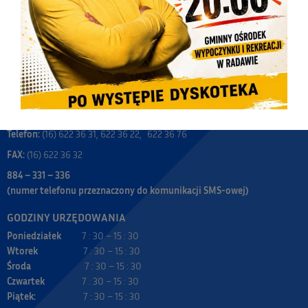
URZĄD GMINY WIĄZOWNICA
ul. Warszawska 15, 37-522 Wiązownica
e-mail: sekretariat@wiazownica.com
Skrytka ePUAP: /UGW/Skrytka_ESP
E-doręczenia AE:PL-87984-61780-JGRAV-31
Telefon:
(16) 622 36 31, 622 36 22, 622 36 76
FAX:
(16) 622 36 32
884 – 331 – 336
(numer telefonu przeznaczony do komunikacji SMS-owej)
GODZINY URZĘDOWANIA
Poniedziałek
7 : 30 – 15 : 30
Wtorek
7 : 30 – 15 : 30
Środa
7 : 30 – 15 : 30
Czwartek
7 : 30 – 15 : 30
Piątek:
7 : 30 – 15 : 30