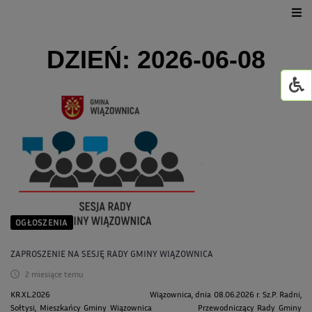
Urząd Gminy
DZIEŃ:
2026-06-08
Dla mieszkańca
Jednostki organizacyjne
GMINNY ŻŁOBEK W WI
Życie kulturalne
GOWiR Radawa
OGŁOSZENIA
ZAPROSZENIE NA SESJĘ RADY GMINY WIĄZOWNICA
2 miesiące temu
KR.XL.2026 Wiązownica, dnia 08.06.2026 r. Sz.P. Radni,
Sołtysi, Mieszkańcy Gminy Wiązownica Przewodniczący Rady Gminy