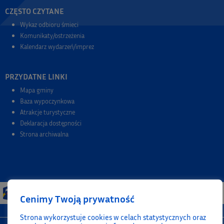
CZĘSTO CZYTANE
Wykaz odbioru śmieci
Komunikaty/ostrzeżenia
Kalendarz wydarzeń/imprez
PRZYDATNE LINKI
Mapa gminy
Baza wypoczynkowa
Atrakcje turystyczne
Deklaracja dostępności
Strona archiwalna
Cenimy Twoją prywatność
Strona wykorzystuje cookies w celach statystycznych oraz