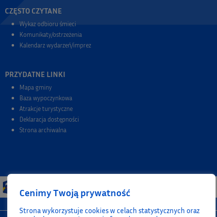
CZĘSTO CZYTANE
Wykaz odbioru śmieci
Komunikaty/ostrzeżenia
Kalendarz wydarzeń/imprez
PRZYDATNE LINKI
Mapa gminy
Baza wypoczynkowa
Atrakcje turystyczne
Deklaracja dostępności
Strona archiwalna
Cenimy Twoją prywatność
Strona wykorzystuje cookies w celach statystycznych oraz