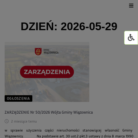
Urząd Gminy
DZIEŃ:
2026-05-29
Dla mieszkańca
Jednostki organizacyjne
GMINNY ŻŁOBEK W WI
Życie kulturalne
GOWiR Radawa
OGŁOSZENIA
ZARZĄDZENIE Nr 50/2026 Wójta Gminy Wiązownica
2 miesiące temu
w sprawie użyczenia części nieruchomości stanowiącej własność Gminy
Wiązownicy. Na podstawie art. 30 ust.2 pkt.3 ustawy z dnia 8 marca 1990