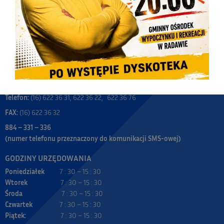
URZĄD GMINY WIĄZOWNICA
ul. Warszawska 15, 37-522 Wiązownica
e-mail: sekretariat@wiazownica.com
Skrytka ePUAP: /UGW/Skrytka_ESP
E-doręczenia AE:PL-87984-61780-JGRAV-31
Telefon:
(16) 622 36 31, 622 36 22, 622 36 76
FAX:
(16) 622 36 32
884 – 331 – 336
(numer telefonu przeznaczony do komunikacji SMS-owej)
GODZINY URZĘDOWANIA
Poniedziałek
7 : 30 – 15 : 30
Wtorek
7 : 30 – 15 : 30
Środa
7 : 30 – 15 : 30
Czwartek
7 : 30 – 15 : 30
Piątek:
7 : 30 – 15 : 30